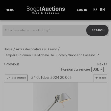
ES
EN
MENU
LOG IN
SEARCH
/
/
Home
Artes decorativas y Diseño
Lámpara Tolomeo. De Michele De Lucchi y Giancarlo Fassino. P
Previous
Next
Foreign currencies
24 October 2024 20:00 h
On-site auction
Finalized