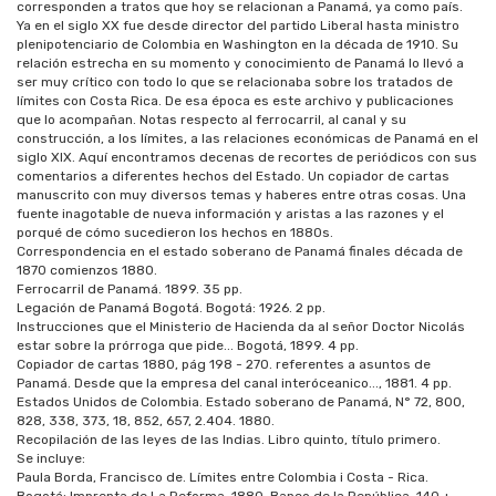
corresponden a tratos que hoy se relacionan a Panamá, ya como país.
Ya en el siglo XX fue desde director del partido Liberal hasta ministro
plenipotenciario de Colombia en Washington en la década de 1910. Su
relación estrecha en su momento y conocimiento de Panamá lo llevó a
ser muy crítico con todo lo que se relacionaba sobre los tratados de
límites con Costa Rica. De esa época es este archivo y publicaciones
que lo acompañan. Notas respecto al ferrocarril, al canal y su
construcción, a los límites, a las relaciones económicas de Panamá en el
siglo XIX. Aquí encontramos decenas de recortes de periódicos con sus
comentarios a diferentes hechos del Estado. Un copiador de cartas
manuscrito con muy diversos temas y haberes entre otras cosas. Una
fuente inagotable de nueva información y aristas a las razones y el
porqué de cómo sucedieron los hechos en 1880s.
Correspondencia en el estado soberano de Panamá finales década de
1870 comienzos 1880.
Ferrocarril de Panamá. 1899. 35 pp.
Legación de Panamá Bogotá. Bogotá: 1926. 2 pp.
Instrucciones que el Ministerio de Hacienda da al señor Doctor Nicolás
estar sobre la prórroga que pide... Bogotá, 1899. 4 pp.
Copiador de cartas 1880, pág 198 - 270. referentes a asuntos de
Panamá. Desde que la empresa del canal interóceanico..., 1881. 4 pp.
Estados Unidos de Colombia. Estado soberano de Panamá, N° 72, 800,
828, 338, 373, 18, 852, 657, 2.404. 1880.
Recopilación de las leyes de las Indias. Libro quinto, título primero.
Se incluye:
Paula Borda, Francisco de. Límites entre Colombia i Costa - Rica.