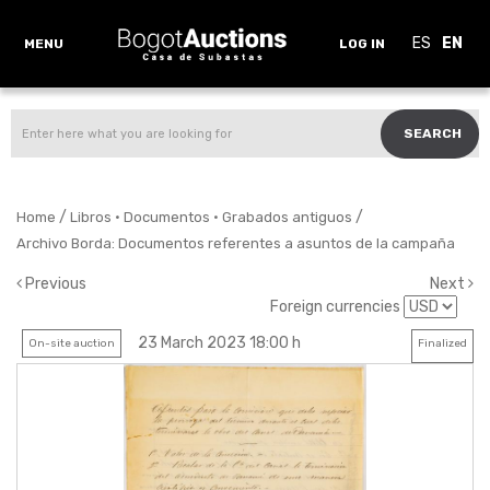
ES
EN
MENU
LOG IN
SEARCH
/
/
Home
Libros · Documentos · Grabados antiguos
Archivo Borda: Documentos referentes a asuntos de la campaña
Previous
Next
Foreign currencies
23 March 2023 18:00 h
On-site auction
Finalized