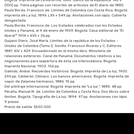
Bogotá: Imprenta de La Reforma, 1880. Banco de la República. 140 +
(100) pp. Tiene páginas con recortes de artículos de El diario de 1880.
Paula Borda, Francisco de. Límites de Colombia con Costa Rica. Bogotá:
Imprenta de La luz, 1896. LXII + 549 pp. Anotaciones con lápiz. Cubierta
desgastada.
Paula Borda, Francisco de. Los tratados celebrados con los Estados
Unidos y Panamá, el 9 de enero de 1909. Bogotá: Casa editorial de "El
liberal"" 1914 + XVII + 36 pp.
Quijano Otero, José María. Límites de la república de los Estados -
Unidos de Colombia (Tomo I). Sevilla: Francisco Álvarez y C, Editores.
1881. XIV + 429. Encuadernado en el mismo libro: Ministerio de
relaciones exteriores. Canal de Panamá: Documentos relativos a las
negociaciones para laapertura de esta vía interoceánica. Bogotá:
Imprenta Nacional, 1903. 156 pp.
Galindo, Anibal. Recuerdos históricos. Bogotá: Imprenta de La luz, 1900.
296 pp. Calderón, Clímaco. Los bancos americanos. Bogotá: Imprenta de
vapor de Zalamea hermanos, 1886. 15 pp.
Del arbitraje internacional. Bogotá: Imprenta de "La luz ", 1885. 68 pp.
Peralta, Manuel M. de. Límites de Colombia y Costa Rica: Dos libros sobre
límites. Bogotá: Tipografía de La luz, 1894. 97 pp. Anotaciones con lápiz.
9 piezas
Precio de salida: $550.000