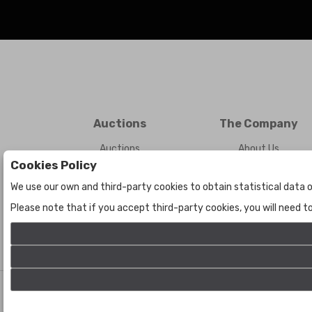
Auctions
The Company
Auctions
About Us
Cookies Policy
Historic
Contact Us
We use our own and third-party cookies to obtain statistical data o
Please note that if you accept third-party cookies, you will need 
©
Bogota Auctions
- All rights reserved