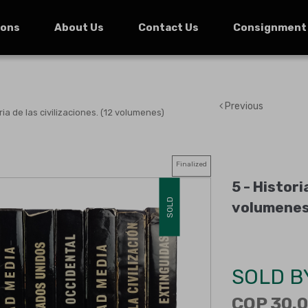
ions
About Us
Contact Us
Consignment
Previous
ria de las civilizaciones. (12 volumenes)
Finalized
5 -
Historia
SOLD
volumenes
SOLD B
COP 30.0