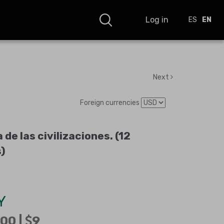
Log in
ES
EN
Next
Foreign currencies
 de las civilizaciones. (12
)
Y
00 |
9