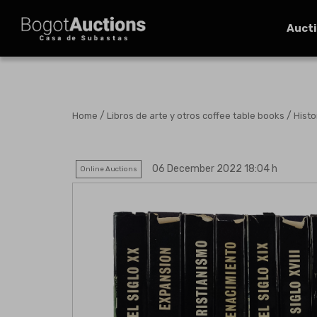
Auct
/
/
Home
Libros de arte y otros coffee table books
Histo
06 December 2022 18:04 h
Online Auctions