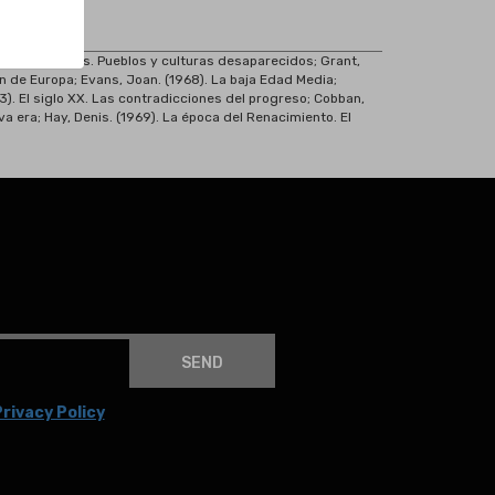
ones extinguidas. Pueblos y culturas desaparecidos; Grant,
ión de Europa; Evans, Joan. (1968). La baja Edad Media;
973). El siglo XX. Las contradicciones del progreso; Cobban,
eva era; Hay, Denis. (1969). La época del Renacimiento. El
SEND
rivacy Policy