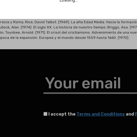
Loading…
s enigmas de las antiguas culturas revelados; Bacon, Edward. (1965). Civilizaci
. Grecia y Roma; Rice, David Talbot. (1969). La alta Edad Media. Hacia la formac
ullock, Alan. (1974). El siglo XX. La historia de nuestro tiempo; Briggs, Asa. (1
ación; Toynbee, Arnold. (1971). El crisol del cristianismo. Advenimiento de una nu
época de la expansión. Europea y el mundo desde 1559 hasta 1660. (1970).
Your email
I accept the
Terms and Conditions
and
P