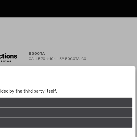
BOGOTÁ
CALLE 70 # 10a - 59 BOGOTÁ, CO
(+57) 601 721 6666
(+57) 301 271 1444
info@bogotaauctions.com
ed by the third party itself.