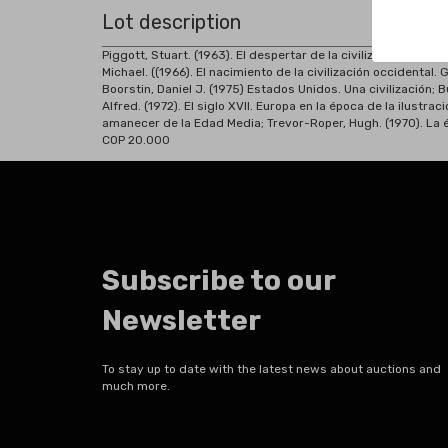
Lot description
Piggott, Stuart. (1963). El despertar de la civilización. Lo
Michael. ((1966). El nacimiento de la civilización occidental
Boorstin, Daniel J. (1975) Estados Unidos. Una civilización; B
Alfred. (1972). El siglo XVII. Europa en la época de la ilustr
amanecer de la Edad Media; Trevor-Roper, Hugh. (1970). La 
COP 20.000
Subscribe to our
Newsletter
To stay up to date with the latest news about auctions and
much more.