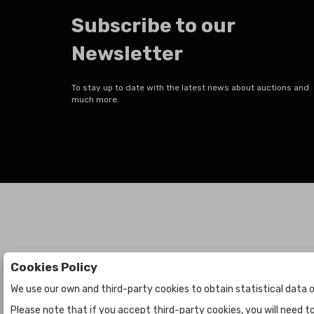
Subscribe to our
Newsletter
To stay up to date with the latest news about auctions and
much more.
Cookies Policy
Auctions
The Company
We use our own and third-party cookies to obtain statistical data o
Auctions
About Us
Please note that if you accept third-party cookies, you will need 
Historic
Contact Us