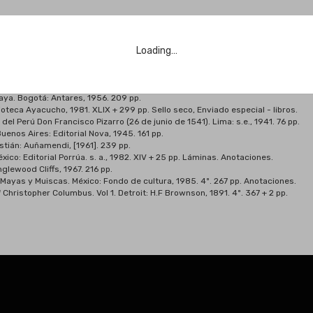
Loading…
iografía. Bogotá: Imprenta municipal, 1949. 398 pp.
e Molina. Madrid: Consejo Superior Investigaciones Científicas, Instituto Jer
Maya. Bogotá: Antares, 1956. 209 pp.
lioteca Ayacucho, 1981. XLIX + 299 pp. Sello seco, Enviado especial - libros.
el Perú Don Francisco Pizarro (26 de junio de 1541). Lima: s.e., 1941. 76 pp.
uenos Aires: Editorial Nova, 1945. 161 pp.
tián: Auñamendi, [1961]. 239 pp.
ico: Editorial Porrúa. s. a., 1982. XIV + 25 pp. Láminas. Anotaciones.
glewood Cliffs, 1967. 216 pp.
, Mayas y Muiscas. México: Fondo de cultura, 1985. 4º. 267 pp. Anotaciones.
 Christopher Columbus. Vol 1. Detroit: H.F Brownson, 1891. 4º. 367 + 2 pp.