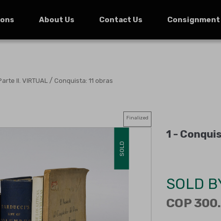
ions
About Us
Contact Us
Consignment
/
Parte II. VIRTUAL
Conquista: 11 obras
Finalized
1 -
Conquis
SOLD
SOLD B
COP 300.