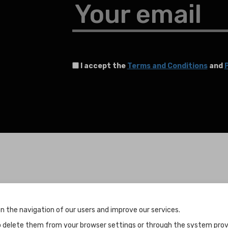
Your email
I accept the
Terms and Conditions
and
P
Terms and Conditions
n the navigation of our users and improve our services.
Terms and Conditions
to delete them from your browser settings or through the system provid
Privacy Policy