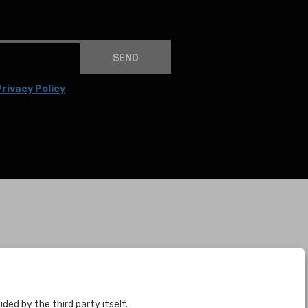
SEND
rivacy Policy
BOGOTÁ
CALLE 70 # 10a - 59 BOGOTÁ, CO
(+57) 601 721 6666
ed by the third party itself.
(+57) 301 271 1444