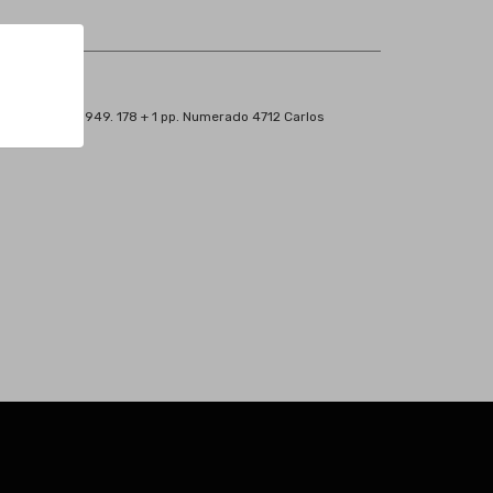
ónimo Zurita, 1949. 178 + 1 pp. Numerado 4712 Carlos