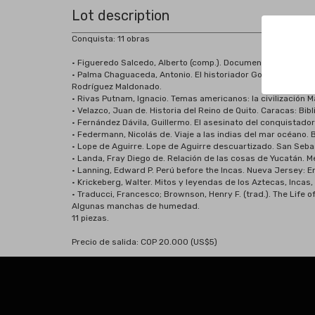
Lot description
Conquista: 11 obras
• Figueredo Salcedo, Alberto (comp.). Documentos para una b
• Palma Chaguaceda, Antonio. El historiador Gonzalo Argote d
Rodríguez Maldonado.
• Rivas Putnam, Ignacio. Temas americanos: la civilización 
• Velazco, Juan de. Historia del Reino de Quito. Caracas: Bib
• Fernández Dávila, Guillermo. El asesinato del conquistador d
• Federmann, Nicolás de. Viaje a las indias del mar océano. B
• Lope de Aguirre. Lope de Aguirre descuartizado. San Sebas
• Landa, Fray Diego de. Relación de las cosas de Yucatán. Méx
• Lanning, Edward P. Perú before the Incas. Nueva Jersey: En
• Krickeberg, Walter. Mitos y leyendas de los Aztecas, Incas
• Traducci, Francesco; Brownson, Henry F. (trad.). The Life of
Algunas manchas de humedad.
11 piezas.
Precio de salida: COP 20.000 (US$5)