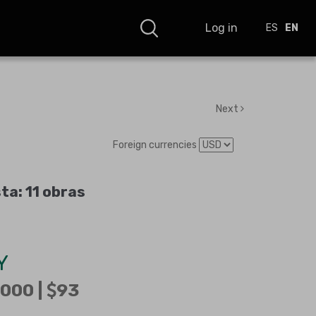
Log in
ES
EN
Next
Foreign currencies
ta: 11 obras
Y
000 |
93