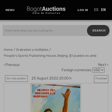
ES
EN
MENU
LOG IN
SEARCH
/
/
Home
Grabados y múltiples
People's Sports Publishing House, Beijing. [El pueblo es amb
Previous
Next
Foreign currencies
25 August 2022 20:00 h
On-site auction
Finalized