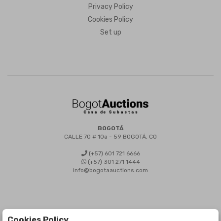
Privacy Policy
Cookies Policy
Set up
BOGOTÁ
CALLE 70 # 10a - 59 BOGOTÁ, CO
(+57) 601 721 6666
(+57) 301 271 1444
info@bogotaauctions.com
Cookies Policy