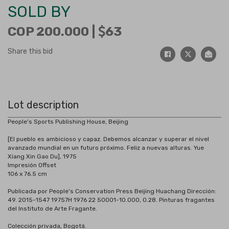
SOLD BY
COP 200.000 |
63
Share this bid
Lot description
People's Sports Publishing House, Beijing
[El pueblo es ambicioso y capaz. Debemos alcanzar y superar el nivel
avanzado mundial en un futuro próximo. Feliz a nuevas alturas. Yue
Xiang Xin Gao Du], 1975
Impresión Offset
106 x 76.5 cm
Publicada por People's Conservation Press Beijing Huachang Dirección:
49. 2015-1547 19757H 1976 22 50001-10.000, 0.28. Pinturas fragantes
del Instituto de Arte Fragante.
Colección privada, Bogotá.