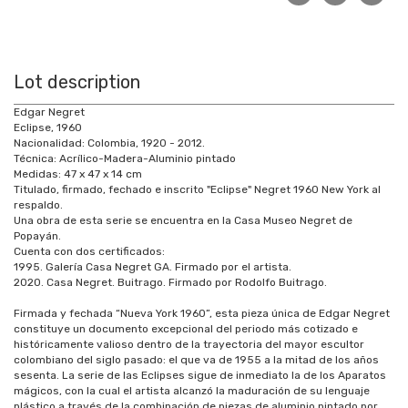
Lot description
Edgar Negret
Eclipse, 1960
Nacionalidad: Colombia, 1920 - 2012.
Técnica: Acrílico-Madera-Aluminio pintado
Medidas: 47 x 47 x 14 cm
Titulado, firmado, fechado e inscrito "Eclipse" Negret 1960 New York al
respaldo.
Una obra de esta serie se encuentra en la Casa Museo Negret de
Popayán.
Cuenta con dos certificados:
1995. Galería Casa Negret GA. Firmado por el artista.
2020. Casa Negret. Buitrago. Firmado por Rodolfo Buitrago.
Firmada y fechada “Nueva York 1960”, esta pieza única de Edgar Negret
constituye un documento excepcional del periodo más cotizado e
históricamente valioso dentro de la trayectoria del mayor escultor
colombiano del siglo pasado: el que va de 1955 a la mitad de los años
sesenta. La serie de las Eclipses sigue de inmediato la de los Aparatos
mágicos, con la cual el artista alcanzó la maduración de su lenguaje
plástico a través de la combinación de piezas de aluminio pintado por