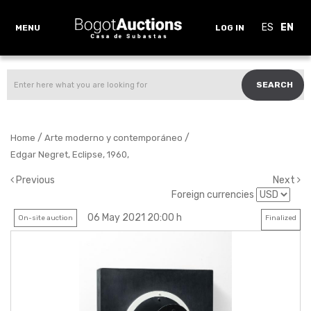
ES
EN
MENU
LOG IN
SEARCH
/
/
Home
Arte moderno y contemporáneo
Edgar Negret, Eclipse, 1960,
Previous
Next
Foreign currencies
06 May 2021 20:00 h
On-site auction
Finalized