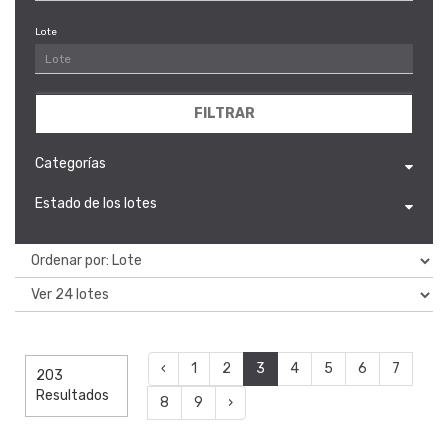
Lote
FILTRAR
Categorías
Estado de los lotes
‹
1
2
3
4
5
6
7
203
Resultados
8
9
›