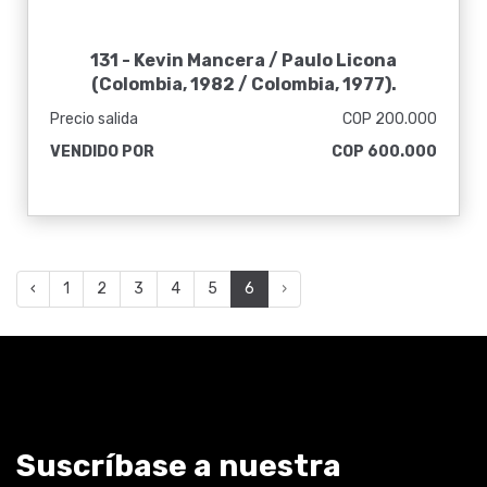
131 -
Kevin Mancera / Paulo Licona
(Colombia, 1982 / Colombia, 1977)
.
Jesucristo viene... vámonos! / Jesucristo
Precio salida
COP 200.000
vino... Nos fuimos!
.
sin fecha
.
VENDIDO POR
COP 600.000
‹
1
2
3
4
5
6
›
Suscríbase a nuestra