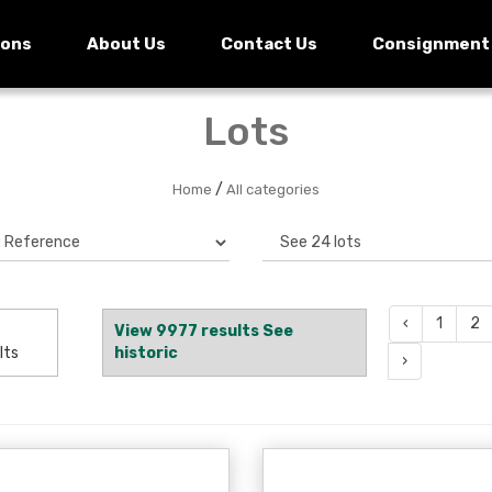
ions
About Us
Contact Us
Consignment
Lots
/
Home
All categories
‹
1
2
View 9977 results See
lts
historic
›