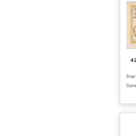
42
Start
Curr