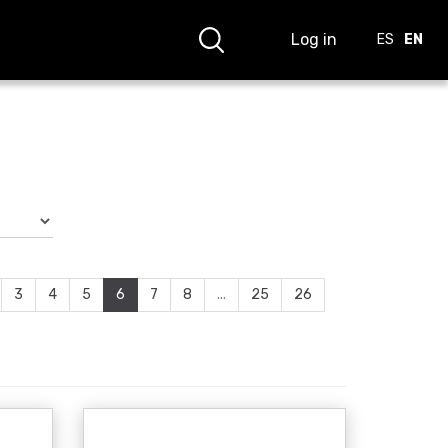
Log in
ES
EN
3
4
5
6
7
8
...
25
26