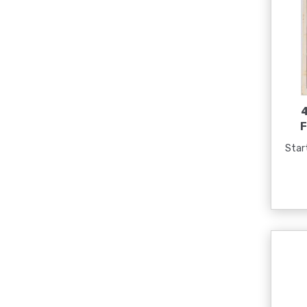
F
Start