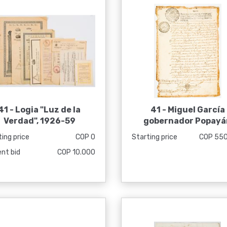
41 -
Logia "Luz de la
41 -
Miguel García
Verdad", 1926-59
gobernador Popayá
ing price
COP 0
Starting price
COP 55
ent bid
COP 10.000