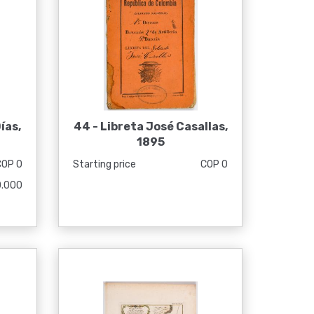
ías,
44 -
Libreta José Casallas,
1895
COP 0
Starting price
COP 0
0.000