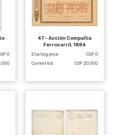
to
47 -
Acción Compañia
Ferrocarril, 1884
COP 0
Starting price
COP 0
0.000
Current bid
COP 20.000