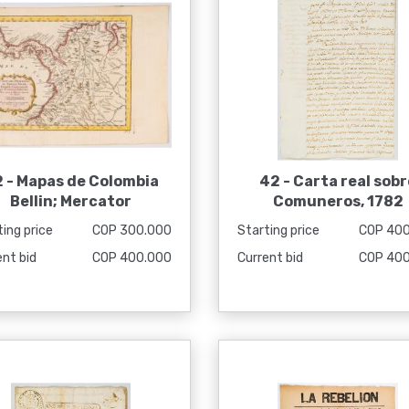
 -
Mapas de Colombia
42 -
Carta real sobr
Bellin; Mercator
Comuneros, 1782
ing price
COP 300.000
Starting price
COP 40
ent bid
COP 400.000
Current bid
COP 40