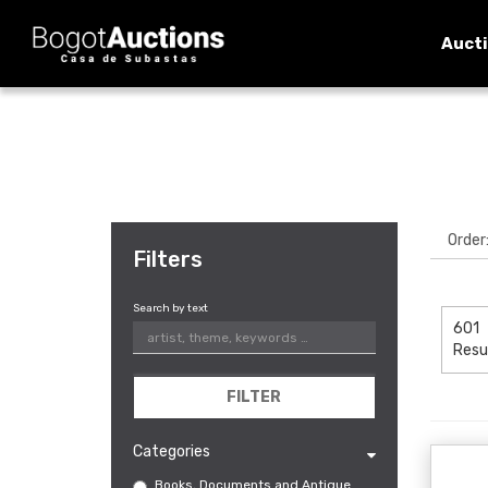
Auct
Filters
Search by text
601
Resu
FILTER
Categories
Books, Documents and Antique