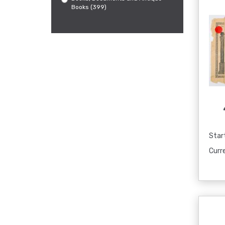
Books (399)
Start
Curr