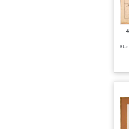
4
Start