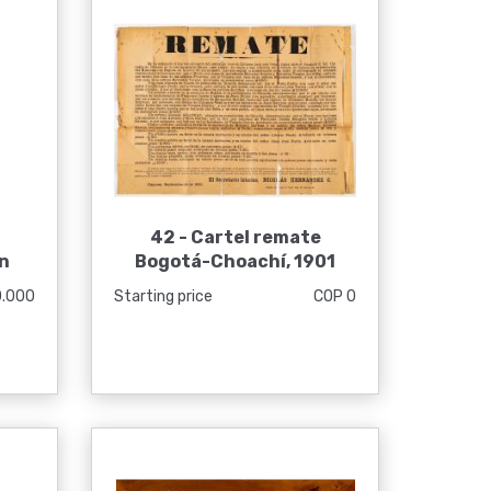
42 -
Cartel remate
n
Bogotá-Choachí, 1901
0.000
Starting price
COP 0