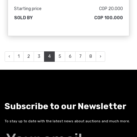
Starting price
COP 20.000
SOLD BY
COP 100.000
‹
1
2
3
4
5
6
7
8
›
Subscribe to our Newsletter
To stay up to date with the latest news about auctions and much more.