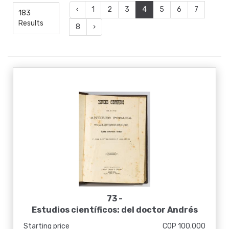
‹
1
2
3
4
5
6
7
183
Results
8
›
73 -
Estudios científicos: del doctor Andrés
Posada, con algunos otros escritos suyos
Starting price
COP 100.000