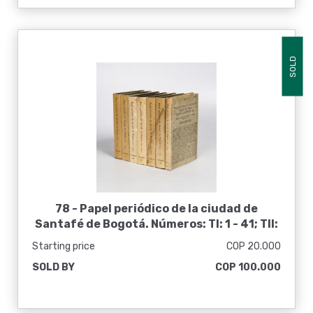
SOLD
78 -
Papel periódico de la ciudad de
Santafé de Bogotá. Números: TI: 1 - 41; TII:
42 - 85 N°; TIII: 86 - 129; T IV: 130 - 174; TV:
Starting price
COP 20.000
175 - 219; T VI: 220 - 265.
SOLD BY
COP 100.000