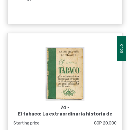
sobre diversos temas y con ilustraciones o
grabados
SOLD
74 -
El tabaco: La extraordinaria historia de
una planta afortunada; hace cinco siglos
Starting price
COP 20.000
conocida sólo por algunos indígenas y hoy